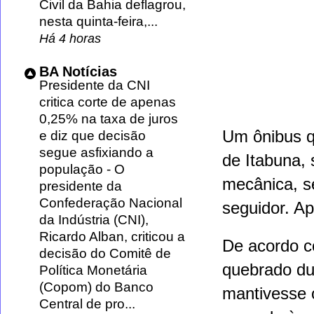
Civil da Bahia deflagrou,
nesta quinta-feira,...
Há 4 horas
BA Notícias
Presidente da CNI
critica corte de apenas
0,25% na taxa de juros
Um ônibus q
e diz que decisão
segue asfixiando a
de
Itabuna
,
população
-
O
mecânica, s
presidente da
Confederação Nacional
seguidor. Ap
da Indústria (CNI),
Ricardo Alban, criticou a
De acordo c
decisão do Comitê de
quebrado dur
Política Monetária
(Copom) do Banco
mantivesse 
Central de pro...