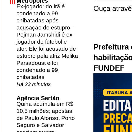
Metrópoles
Ex-jogador do Irã é
Ouça atravé
condenado a 99
chibatadas após
acusação de estupro
-
Pejman Jamshidi é ex-
jogador de futebol e
Prefeitura 
ator. Ele foi acusado de
estupro pela atriz Melika
habilitaçã
Parsadoust e foi
FUNDEF
condenado a 99
chibatadas
Há 23 minutos
Agência Sertão
Quina acumula em R$
10,5 milhões; apostas
de Paulo Afonso, Porto
Seguro e Salvador