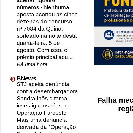
acertam quatro
números
-
Nenhuma
aposta acertou as cinco
dezenas do concurso
nº 7084 da Quina,
sorteado na noite desta
quarta-feira, 5 de
agosto. Com isso, o
prêmio principal acu...
Há uma hora
BNews
STJ aceita denúncia
contra desembargadora
Sandra Inês e torna
Falha mec
investigados réus na
regi
Operação Faroeste
-
Mais uma denúncia
derivada da *Operação