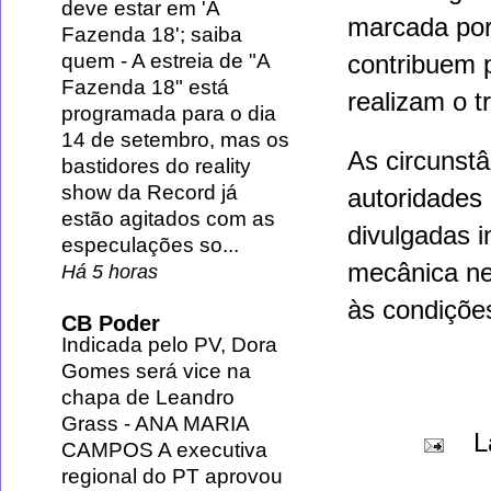
deve estar em 'A
marcada po
Fazenda 18'; saiba
quem
-
A estreia de "A
contribuem 
Fazenda 18" está
realizam o t
programada para o dia
14 de setembro, mas os
As circunstâ
bastidores do reality
show da Record já
autoridades
estão agitados com as
divulgadas i
especulações so...
mecânica ne
Há 5 horas
às
condições
CB Poder
Indicada pelo PV, Dora
Gomes será vice na
chapa de Leandro
Grass
-
ANA MARIA
L
CAMPOS A executiva
regional do PT aprovou