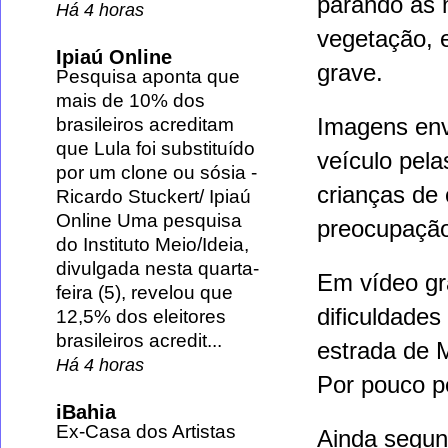
parando às 
Há 4 horas
vegetação, 
Ipiaú Online
grave.
Pesquisa aponta que
mais de 10% dos
Imagens env
brasileiros acreditam
que Lula foi substituído
veículo pel
por um clone ou sósia
-
crianças de 
Ricardo Stuckert/ Ipiaú
Online Uma pesquisa
preocupação
do Instituto Meio/Ideia,
divulgada nesta quarta-
Em vídeo gr
feira (5), revelou que
dificuldades
12,5% dos eleitores
brasileiros acredit...
estrada de 
Há 4 horas
Por pouco pe
iBahia
Ex-Casa dos Artistas
Ainda segund